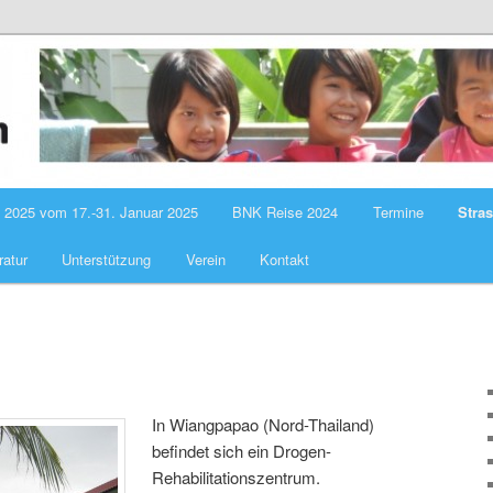
 Thailand
min
2025 vom 17.-31. Januar 2025
BNK Reise 2024
Termine
Stra
ratur
Unterstützung
Verein
Kontakt
In Wiangpapao (Nord-Thailand)
befindet sich ein Drogen-
Rehabilitationszentrum.