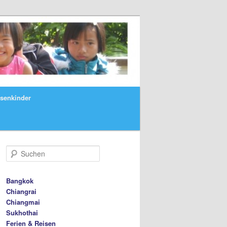
ssenkinder
S
u
c
h
Bangkok
e
Chiangrai
n
Chiangmai
Sukhothai
Ferien & Reisen